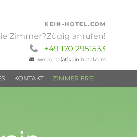
KEIN-HOTEL.COM
eie Zimmer?Zügig anrufen!
+49 170 2951533

welcome[at]kein-hotel.com

ES
KONTAKT
ZIMMER FREI